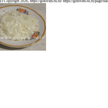
/)
Copyright 2026, https://gotovim-ru.ru/
https://gotovim-ru.ru/page/lu