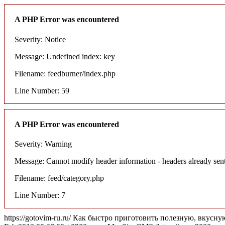
A PHP Error was encountered
Severity: Notice
Message: Undefined index: key
Filename: feedburner/index.php
Line Number: 59
A PHP Error was encountered
Severity: Warning
Message: Cannot modify header information - headers already sent
Filename: feed/category.php
Line Number: 7
https://gotovim-ru.ru/
Как быстро приготовить полезную, вкусную