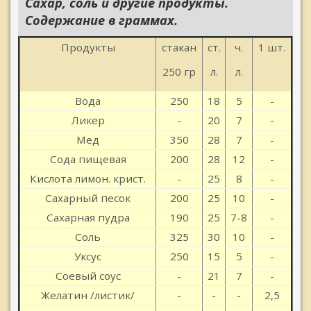
Сахар, соль и другие продукты.
Содержание в граммах.
Продукты
стакан
ст.
ч.
1 шт.
250 гр
л.
л.
Вода
250
18
5
-
Ликер
-
20
7
-
Мед
350
28
7
-
Сода пищевая
200
28
12
-
Кислота лимон. крист.
-
25
8
-
Сахарный песок
200
25
10
-
Сахарная пудра
190
25
7-8
-
Соль
325
30
10
-
Уксус
250
15
5
-
Соевый соус
-
21
7
-
Желатин /листик/
-
-
-
2,5