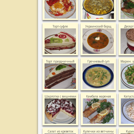
Торт-суфле
Украинский борщ
Десерт
Торт праздничный
Гречневый суп
Марин. 
Шарлотка с вишнями
Камбала жареная
Капуст
Салат из креветок
Кулечки из ветчины
Кури