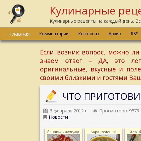
Кулинарные реце
Кулинарные рецепты на каждый день. Вс
Главная
Комментарии
Контакты
Архив
RSS
Если возник вопрос, можно ли
знаем ответ – ДА, это ле
оригинальные, вкусные и пол
своими близкими и гостями Ваш
ЧТО ПРИГОТОВИ
3 февраля 2012 г.
Просмотров: 9573
Новости
Яичница с помидор.
Борщ зеленый
Жар. 