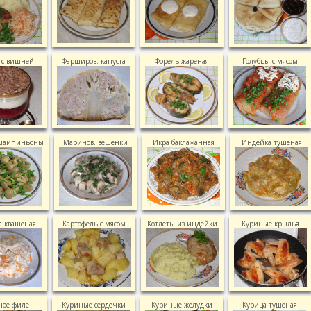
 с вишней
Фарширов. капуста
Форель жареная
Голубцы с мясом
шаипиньоны
Маринов. вешенки
Икра баклажанная
Индейка тушеная
а квашеная
Картофель с мясом
Котлеты из индейки
Куриные крылья
ное филе
Куриные сердечки
Куриные желудки
Курица тушеная