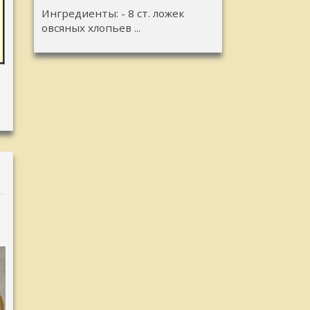
Ингредиенты: - 8 ст. ложек
овсяных хлопьев ...