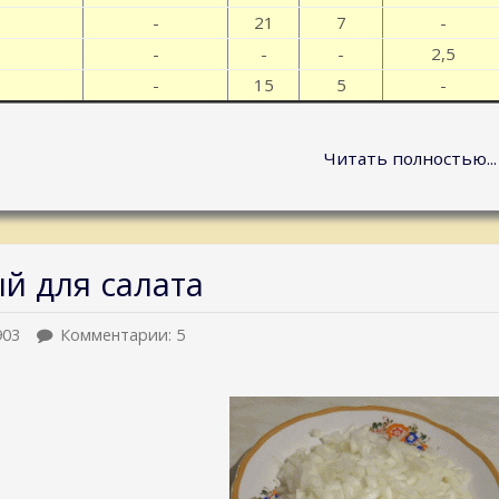
-
21
7
-
-
-
-
2,5
-
15
5
-
Читать полностью...
й для салата
903
Комментарии: 5