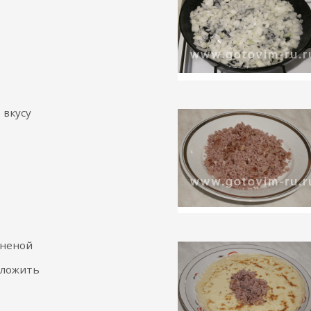
 вкусу
яненой
оложить