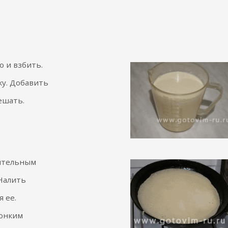
о и взбить.
у. Добавить
ешать.
тительным
 Налить
 ее.
онким