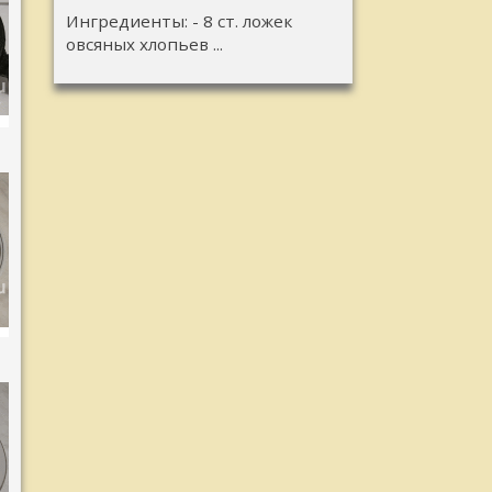
Ингредиенты: - 8 ст. ложек
овсяных хлопьев ...