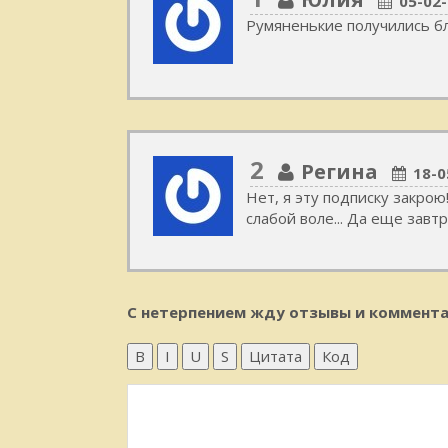
05-02-
Румяненькие получились бл
2
Регина
18-0
Нет, я эту подписку закрою
слабой воле... Да еще завт
С нетерпением жду отзывы и коммента
B
I
U
S
Цитата
Код