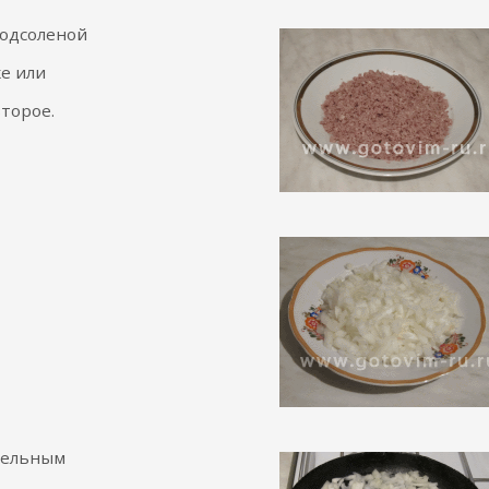
подсоленой
ке или
торое.
тельным