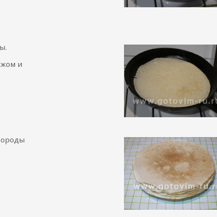
ы.
ожом и
овороды