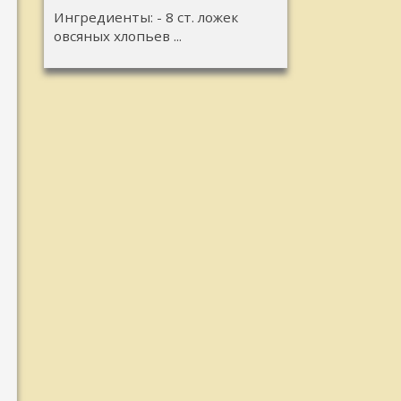
Ингредиенты: - 8 ст. ложек
овсяных хлопьев ...