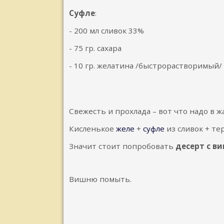
Суфле
:
- 200 мл сливок 33%
- 75 гр. сахара
- 10 гр. желатина /быстрорастворимый/
Свежесть и прохлада – вот что надо в ж
Кисленькое
желе
+
суфле
из сливок + те
Значит стоит попробовать
десерт с в
Вишню помыть.