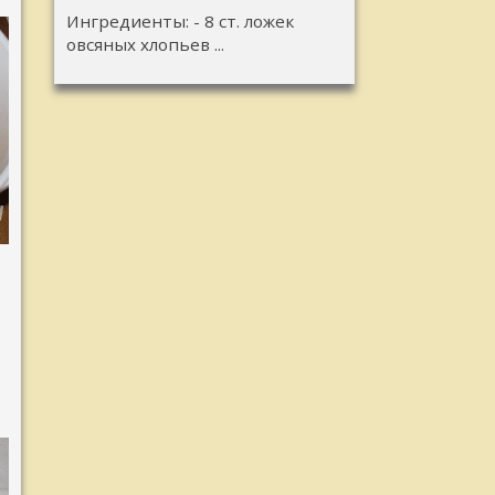
Ингредиенты: - 8 ст. ложек
овсяных хлопьев ...