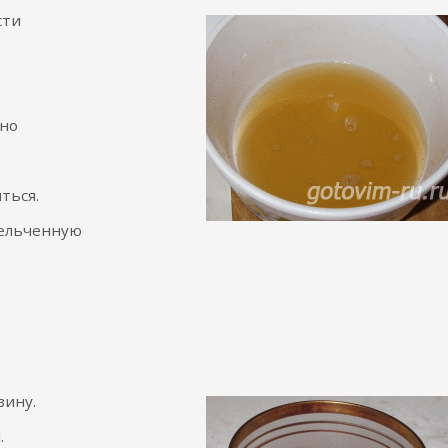
сти
но
ться.
мельченную
вину.
.